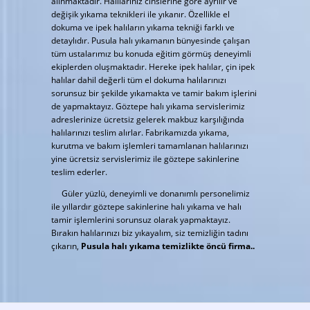
alınmaktadır. Halılarınız cinslerine göre ayrılır ve
değişik yıkama teknikleri ile yıkanır. Özellikle el
dokuma ve ipek halıların yıkama tekniği farklı ve
detaylıdır. Pusula halı yıkamanın bünyesinde çalışan
tüm ustalarımız bu konuda eğitim görmüş deneyimli
ekiplerden oluşmaktadır. Hereke ipek halılar, çin ipek
halılar dahil değerli tüm el dokuma halılarınızı
sorunsuz bir şekilde yıkamakta ve tamir bakım işlerini
de yapmaktayız. Göztepe halı yıkama servislerimiz
adreslerinize ücretsiz gelerek makbuz karşılığında
halılarınızı teslim alırlar. Fabrikamızda yıkama,
kurutma ve bakım işlemleri tamamlanan halılarınızı
yine ücretsiz servislerimiz ile göztepe sakinlerine
teslim ederler.
Güler yüzlü, deneyimli ve donanımlı personelimiz
ile yıllardır göztepe sakinlerine halı yıkama ve halı
tamir işlemlerini sorunsuz olarak yapmaktayız.
Bırakın halılarınızı biz yıkayalım, siz temizliğin tadını
çıkarın,
Pusula halı yıkama temizlikte öncü firma..