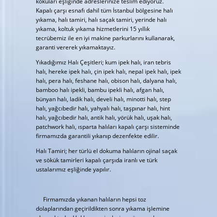
kokuları eşliğinde adreslerinize teslim ediyoruz.
Kapalı çarşı esnafı dahil tüm İstanbul bölgesine halı
yıkama, halı tamiri, halı saçak tamiri, yerinde halı
yıkama, koltuk yıkama hizmetlerini 15 yıllık
tecrübemiz ile en iyi makine parkurlarını kullanarak,
garanti vererek yıkamaktayız.
Yıkadığımız Halı Çeşitleri; kum ipek halı, iran tebris
halı, hereke ipek halı, çin ipek halı, nepal ipek halı, ipek
halı, pera halı, feshane halı, obison halı, dalyana halı,
bamboo halı ipekli, bambu ipekli halı, afgan halı,
bünyan halı, ladik halı, develi halı, minotti halı, step
halı, yağcıbedir halı, yahyalı halı, taşpınar halı, hint
halı, yağcıbedir halı, antik halı, yörük halı, uşak halı,
patchwork halı, ısparta halıları kapalı çarşı sisteminde
firmamızda garantili yıkanıp dezenfekte edilir.
Halı Tamiri; her türlü el dokuma halıların ojinal saçak
ve sökük tamirleri kapalı çarşıda iranlı ve türk
ustalarımız eşliğinde yapılır.
Firmamızda yıkanan halıların hepsi toz
dolaplarından geçirildikten sonra yıkama işlemine