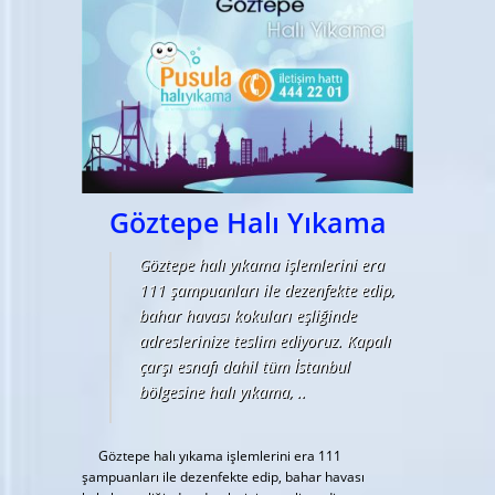
Göztepe Halı Yıkama
Göztepe halı yıkama işlemlerini era
111 şampuanları ile dezenfekte edip,
bahar havası kokuları eşliğinde
adreslerinize teslim ediyoruz. Kapalı
çarşı esnafı dahil tüm İstanbul
bölgesine halı yıkama, ..
Göztepe halı yıkama işlemlerini era 111
şampuanları ile dezenfekte edip, bahar havası