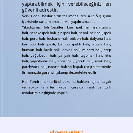
yaptırabilmek için verebileceğiniz en
güvenli adrestir.
Servis dahil halılarınızın teslimat süresi 4 ile 5 iş günü
içerisinde tamamlanıp servisi yapılmaktadır.
Yıkadığımız Halı Çeşitleri; kum ipek halı, iran tebris
halı, hereke ipek halı, çin ipek halı, nepal ipek halı, ipek
halı, pera halı, feshane halı, obison halı, dalyana halı,
bamboo halı ipekli, bambu ipekli halı, afgan halı,
bünyan halı, ladik halı, develi halı, minotti halı, step
halı, yağcıbedir halı, yahyalı halı, taşpınar halı, hint
halı, yağcıbedir halı, antik halı, yörük halı, uşak halı,
patchwork halı, ısparta halıları kapalı çarşı sisteminde
firmamızda garantili yıkanıp dezenfekte edilir.
Halı Tamiri; her türlü el dokuma halıların ojinal saçak
ve sökük tamirleri kapalı çarşıda iranlı ve türk
ustalarımız eşliğinde yapılır.
HİZMETLERİMİZ