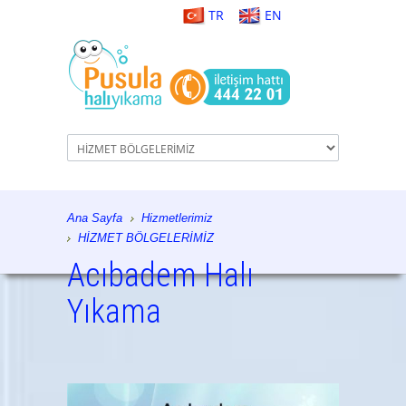
TR
EN
Ana Sayfa
Hizmetlerimiz
HİZMET BÖLGELERİMİZ
Acıbadem Halı
Yıkama
istanbul halı yıkama, halı yıkama, halı tamiri, koltuk
yıkama, istanbul, halı temizliği, koltuk temizliği,