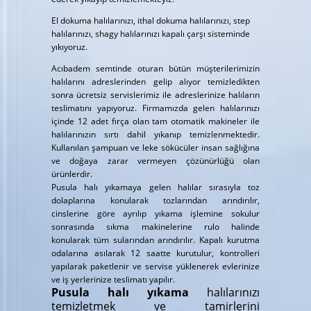
El dokuma halılarınızı, ithal dokuma halılarınızı, step
halılarınızı, shagy halılarınızı kapalı çarşı sisteminde
yıkıyoruz.
Acıbadem semtinde oturan bütün müşterilerimizin
halılarını adreslerinden gelip alıyor temizledikten
sonra ücretsiz servislerimiz ile adreslerinize halıların
teslimatını yapıyoruz. Firmamızda gelen halılarınızı
içinde 12 adet fırça olan tam otomatik makineler ile
halılarınızın sırtı dahil yıkanıp temizlenmektedir.
Kullanılan şampuan ve leke sökücüler insan sağlığına
ve doğaya zarar vermeyen çözünürlüğü olan
ürünlerdir.
Pusula halı yıkamaya gelen halılar sırasıyla toz
dolaplarına konularak tozlarından arındırılır,
cinslerine göre ayrılıp yıkama işlemine sokulur
sonrasında sıkma makinelerine rulo halinde
konularak tüm sularından arındırılır. Kapalı kurutma
odalarına asılarak 12 saatte kurutulur, kontrolleri
yapılarak paketlenir ve servise yüklenerek evlerinize
ve iş yerlerinize teslimatı yapılır.
Pusula halı yıkama
halılarınızı
temizletmek ve tamirlerini